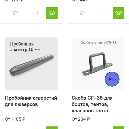
Пробойник отверстий
Скоба СП-38 для
для люверсов
бортов, тентов,
клапанов тента
От
1 105 ₽
От
234 ₽